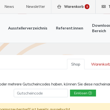
News
Newsletter
Warenkorb
0
Downloa
Ausstellerverzeichnis
Referent:innen
Bereich
Shop
Warenkor
 oder mehrere Gutscheincodes haben, können Sie diese nacheinan
Gutscheincode
Einlösen
harmazeutentreff ist bereits ausgebucht.